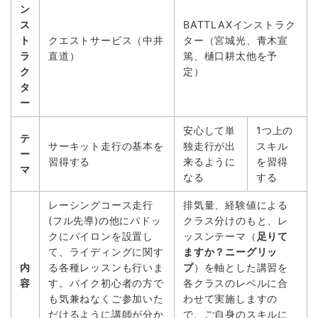
ン
ス
BATTLAXインストラク
ト
クエストサービス（中井
ター（宮城光、青木宣
ラ
直道）
篤、樋口耕太他を予
ク
定）
タ
ー
安心して単
1つ上の
テ
サーキット走行の基本を
独走行が出
スキル
ー
習得する
来るように
を習得
マ
なる
する
レーシングコース走行
排気量、経験値による
(フル先導)の他にパドッ
クラス分けのもと、レ
クにパイロンを設置し
ッスンテーマ（
足りて
て、ライディングに関す
ますか？ニーグリッ
内
る各種レッスンも行いま
プ
）を軸とした講習を
容
す。バイク初心者の方で
各クラスのレベルに合
も気兼ねなくご参加いた
わせて実施しますの
だけるように講師が分か
で、ご自身のスキルに