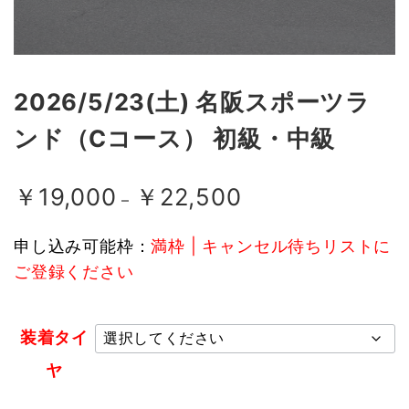
2026/5/23(土) 名阪スポーツラ
ンド（Cコース） 初級・中級
価
￥
19,000
￥
22,500
–
格
帯:
申し込み可能枠：
満枠 | キャンセル待ちリストに
￥19,000
ご登録ください
–
￥22,500
装着タイ
ヤ