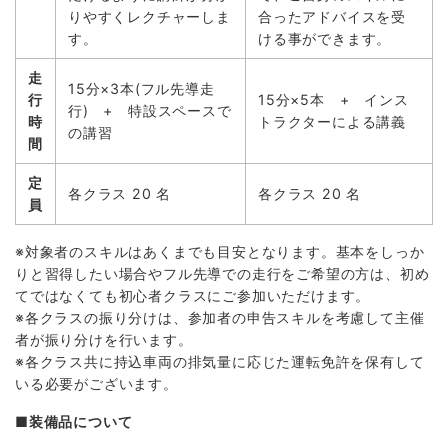
りやすくレクチャーしま
合ったアドバイスを受
す。
ける事ができます。
走
15分×3本(フル先導走
行
15分×5本 + インス
行) + 特設スペースで
時
トラクターによる講義
の講習
間
定
各クラス 20 名
各クラス 20 名
員
※対象者のスキルはあくまでも目安となります。基本をしっか
りと習得したい場合やフル先導での走行をご希望の方は、初め
てではなくても初心者クラスにご参加いただけます。
※各クラスの振り分けは、参加者の申告スキルを考慮して主催
者が振り分けを行います。
※各クラス共に持込車両の排気量に応じた運転免許を保有して
いる必要がございます。
■装備品について