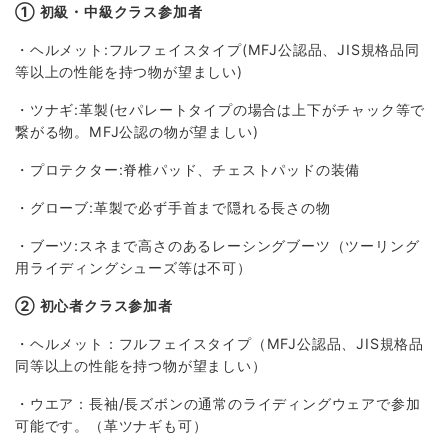
①
初級・中級クラス参加者
・ヘルメット:フルフェイスタイプ(MFJ公認品、JIS規格品同
等以上の性能を持つ物が望ましい)
・ツナギ:革製(セパレートタイプの場合は上下がチャック等で
繋がる物。MFJ公認の物が望ましい)
・プロテクター:脊椎パッド、チェストパッドの装備
・グローブ:革製で必ず手首まで隠れる長さの物
・ブーツ:スネまで高さのあるレーシングブーツ（ツーリング
用ライディングシューズ等は不可）
②
初心者クラス参加者
・ヘルメット：フルフェイスタイプ（MFJ公認品、JIS規格品
同等以上の性能を持つ物が望ましい）
・ウエア：長袖/長ズボンの通常のライディングウェアで参加
可能です。（革ツナギも可）