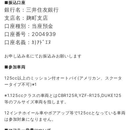
■振込口座
銀行名：三井住友銀行
支店名：麹町支店
口座種別：当座預金
口座番号：2004939
口座名義：ｶ)ｱﾄﾞｴﾇ
お申し込み名にてお振込みお願いします
■参加車両
125cc以上のミッション付オートバイ(アメリカン、スクータ
ータイプ不可)※1
※1.125ccクラスの車両とはCBR125R,YZF-R125,DUKE125
等のフルサイズ車両を指します。
12インチホイール車やボアアップ等で125ccとなっている車両
は参加対象になりません。