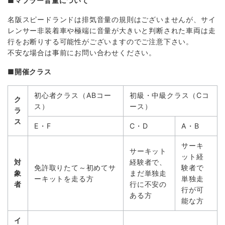
■マフラー音量について
名阪スピードランドは排気音量の規則はございませんが、サイ
レンサー非装着車や極端に音量が大きいと判断された車両は走
行をお断りする可能性がございますのでご注意下さい。
不安な場合は事前にお問い合わせください。
■開催クラス
初心者クラス（ABコー
初級・中級クラス（Cコ
ク
ス）
ース）
ラ
ス
E・F
C・D
A・B
サーキ
サーキット
ット経
対
経験者で、
免許取りたて～初めてサ
験者で
象
まだ単独走
ーキットを走る方
単独走
者
行に不安の
行が可
ある方
能な方
イ